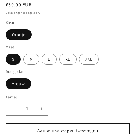
Normale
€39,00 EUR
prijs
Belastingen inbegrepen.
Kleur
Oranje
Maat
S
M
L
XL
XXL
Doelgeslacht
Vrouw
Aantal
Aantal
Aantal
verlagen
verhogen
voor
voor
Daar
Daar
Aan winkelwagen toevoegen