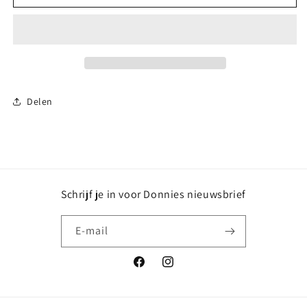
moet
moet
een
een
Koningin
Koningin
Delen
Schrijf je in voor Donnies nieuwsbrief
E‑mail
Facebook
Instagram